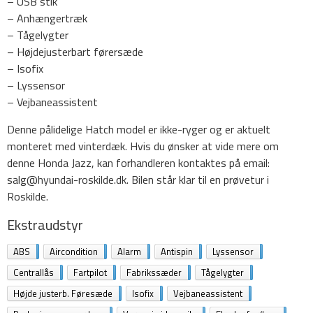
– USB stik
– Anhængertræk
– Tågelygter
– Højdejusterbart førersæde
– Isofix
– Lyssensor
– Vejbaneassistent
Denne pålidelige Hatch model er ikke-ryger og er aktuelt
monteret med vinterdæk. Hvis du ønsker at vide mere om
denne Honda Jazz, kan forhandleren kontaktes på email:
salg@hyundai-roskilde.dk. Bilen står klar til en prøvetur i
Roskilde.
Ekstraudstyr
ABS
Aircondition
Alarm
Antispin
Lyssensor
Centrallås
Fartpilot
Fabrikssæder
Tågelygter
Højde justerb. Føresæde
Isofix
Vejbaneassistent