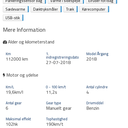
Parkeringssensor bag
Varme i sidespejle
Elruder for/bag
Sædevarme
Dæktryksmåler
Træk
Kørecomputer
USB-stik
Mere Information
Alder og kilometerstand
Km
1.
Model Årgang
indregistreringsdato
112000 km
2018
27-07-2018
Motor og ydelse
Km/L
0 - 100 km/t
Antal cylindre
19,6km/l
11,2s
4
Antal gear
Gear type
Drivmiddel
6
Manuelt gear
Benzin
Maksimal effekt
Tophastighed
102hk
190km/t