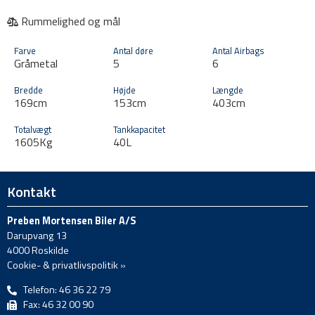
Rummelighed og mål
Farve
Antal døre
Antal Airbags
Gråmetal
5
6
Bredde
Højde
Længde
169cm
153cm
403cm
Totalvægt
Tankkapacitet
1605Kg
40L
Kontakt
Preben Mortensen Biler A/S
Darupvang 13
4000 Roskilde
Cookie- & privatlivspolitik »
Telefon: 46 36 22 79
Fax: 46 32 00 90