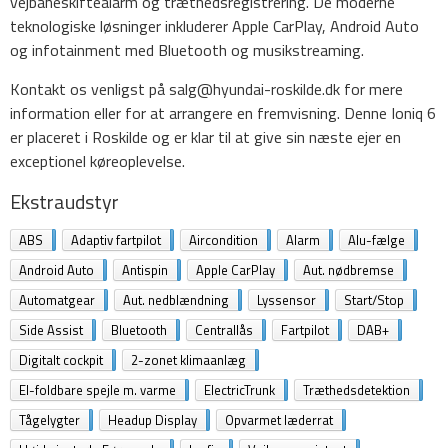
vejbaneskiftealarm og træthedsregistrering. De moderne
teknologiske løsninger inkluderer Apple CarPlay, Android Auto
og infotainment med Bluetooth og musikstreaming.
Kontakt os venligst på salg@hyundai-roskilde.dk for mere
information eller for at arrangere en fremvisning. Denne Ioniq 6
er placeret i Roskilde og er klar til at give sin næste ejer en
exceptionel køreoplevelse.
Ekstraudstyr
ABS
Adaptiv fartpilot
Aircondition
Alarm
Alu-fælge
Android Auto
Antispin
Apple CarPlay
Aut. nødbremse
Automatgear
Aut. nedblændning
Lyssensor
Start/Stop
Side Assist
Bluetooth
Centrallås
Fartpilot
DAB+
Digitalt cockpit
2-zonet klimaanlæg
El-foldbare spejle m. varme
ElectricTrunk
Træthedsdetektion
Tågelygter
Headup Display
Opvarmet læderrat