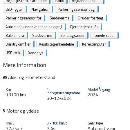
Højde justerb. Føresæde
Isofix
Vejbaneassistent
LED-lygter
Navigation
Parkeringssensor bag
Parkeringssensor for
Sædevarme
Elruder for/bag
Automatisk nedblændene bakspejl
Fjernbetjent c.lås
Bakkamera
Sædevarme
Splitbagsæder
Tonede ruder
Dæktryksmåler
Vejskiltegenkendelse
Kørecomputer
USB-stik
Xenonlys
Mere Information
Alder og kilometerstand
Km
1.
Model Årgang
indregistreringsdato
13100 km
2024
30-12-2024
Motor og ydelse
Km/L
0 - 100 km/t
Gear type
77,2km/l
7,4s
Automat gear