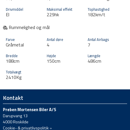
Drivmiddel
Maksimal effekt
Tophastighed
El
229hk
182km/t
Rummelighed og mål
Farve
Antal døre
Antal Airbags
Gråmetal
4
7
Bredde
Højde
Længde
188cm
150cm
486cm
Totalvægt
2410Kg
Kontakt
Preben Mortensen Biler A/S
Darupvang 13
4000 Roskilde
Cookie- & privatlivspolitik »