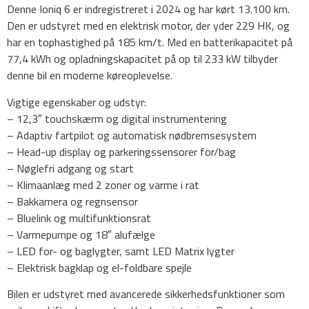
Denne Ioniq 6 er indregistreret i 2024 og har kørt 13.100 km.
Den er udstyret med en elektrisk motor, der yder 229 HK, og
har en tophastighed på 185 km/t. Med en batterikapacitet på
77,4 kWh og opladningskapacitet på op til 233 kW tilbyder
denne bil en moderne køreoplevelse.
Vigtige egenskaber og udstyr:
– 12,3″ touchskærm og digital instrumentering
– Adaptiv fartpilot og automatisk nødbremsesystem
– Head-up display og parkeringssensorer for/bag
– Nøglefri adgang og start
– Klimaanlæg med 2 zoner og varme i rat
– Bakkamera og regnsensor
– Bluelink og multifunktionsrat
– Varmepumpe og 18″ alufælge
– LED for- og baglygter, samt LED Matrix lygter
– Elektrisk bagklap og el-foldbare spejle
Bilen er udstyret med avancerede sikkerhedsfunktioner som