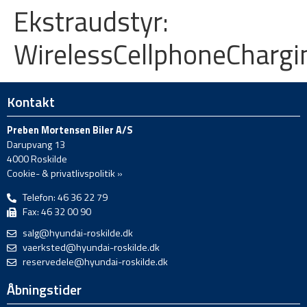
Ekstraudstyr:
WirelessCellphoneChargi
Kontakt
Preben Mortensen Biler A/S
Darupvang 13
4000 Roskilde
Cookie- & privatlivspolitik »
Telefon: 46 36 22 79
Fax: 46 32 00 90
salg@hyundai-roskilde.dk
vaerksted@hyundai-roskilde.dk
reservedele@hyundai-roskilde.dk
Åbningstider